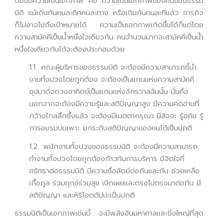
ต้องมีความเป็นเอกภาพ คือ ความเป็นเอกภาพของคนของธรรม
นิติ แม้เดินกันคนละทิศคนละทาง หรือเดินกันคนละทีแล้ว ภารกิจ
ก็ไม่อาจไปถึงเป้าหมายได้ ความเป็นเอกภาพเกิดขึ้นได้ก็แต่โดย
ความสามัคคีเป็นน้ำหนึ่งใจเดียวกัน คนจำนวนมากจะสามัคคีเป็นน้ำ
หนึ่งใจเดียวกันได้จะต้องประกอบด้วย
1.1 คณะผู้บริหารของธรรมนิติ จะต้องมีความสามารถชี้นำ
งานทั้งปวงโดยถูกต้อง จะต้องเป็นแกนแห่งความสามัคคี
อุปมาดั่งดวงอาทิตย์เป็นแกนแห่งจักรวาลฉันนั้น นั่นคือ
นอกจากจะต้องมีความรู้และสติปัญญาสูง มีความคดอ่านที่
กว้างไกลลึกซึ้งแล้ว จะต้องมีเมตตากรุณา มีสัจจะ รู้อภัย รู้
การอบรมบ่มเพาะ ยกระดับสติปัญญาของคนได้เป็นปกติ
1.2 พนักงานทั้งปวงของธรรมนิติ จะต้องมีความสามารถ
ทำงานทั้งปวงโดยถูกต้องก้าวทันการบริหาร มีจิตใจที่
ศรัทธาต่อธรรมนิติ มีความซื่อสัตย์ต่อกันและกัน ช่วยเหลือ
เกื้อกูล ร่วมทุกข์ร่วมสุข เปิดเผยและตรงไปตรงมาต่อกัน มี
สติปัญญา และหิริโอตตัปปะเป็นปกติ
ธรรมนิติเป็นเอกภาพเช่นนี้ จะมีพลังอันมหาศาลและยิ่งใหญ่ที่สุด