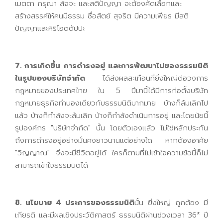
เมตตา กรุณา สัจจะ และสติปัญญา จะต้องคัดเลือกและ
สร้างสรรค์ให้คนมีธรรม ซื่อสัตย์ สุจริต มีความเพียร มีสติ
ปัญญาและหิริโอตตัปปะ
7. การเกิดขึ้น การดำรงอยู่ และการพัฒนาไปของธรรมนิติ
ในรูปของบริษัทจำกัด
ได้ส่งผลสะเทือนที่ยิ่งใหญ่ต่อวงการ
กฎหมายของประเทศไทย ใน 5 ปีมานี้ได้มีการก่อตั้งบริษัท
กฎหมายธุรกิจทำนองเดียวกับธรรมนิติมากมาย บ้างก็ล้มเลิกไป
แล้ว บ้างก็กำลังจะล้มเลิก บ้างก็กำลังดำเนินการอยู่ และโดยนัยนี้
รูปองค์กร "บริษัทจำกัด" นั้น โดยตัวเองแล้ว ไม่ใช่หลักประกัน
ถึงการดำรงอยู่อย่างมั่นคงยาวนานแต่อย่างใด หากต้องอาศัย
"วิญญาณ" จึงจะมีชีวิตอยู่ได้ ใครก็ตามที่ไม่เข้าใจความข้อนี้ก็ไม่
สามารถเข้าใจธรรมนิติได้
8. นโยบาย 4 ประการของธรรมนิติ
นั้น ยิ่งใหญ่ ถูกต้อง มี
เกียรติ และมีผลเชิงประวัติศาสตร์ ธรรมนิติผ่านช่วงเวลา 36* ปี