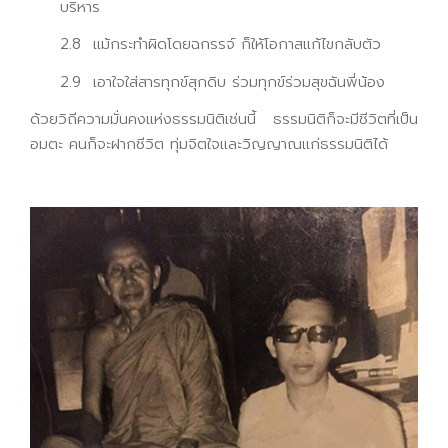
บริหาร
2.8 แม้กระทำผิดโดยฉกรรจ์ ก็ให้โอกาสแก้ไขกลับตัว
2.9 เอาใจใส่สารทุกข์สุกดิบ ร่วมทุกข์ร่วมสุขฉันพี่น้อง
ด้วยวิถีความมั่นคงแห่งธรรมนิติเช่นนี้ ธรรมนิติก็จะมีชีวิตที่เป็น
อมตะ คนก็จะฝากชีวิต ทุ่มจิตใจและวิญญาณแก่ธรรมนิติได้