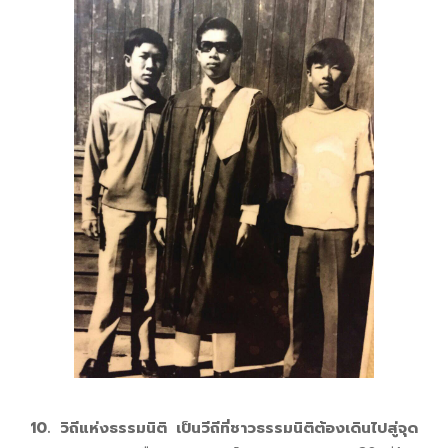
10. วิถีแห่งธรรมนิติ เป็นวีถีที่ชาวธรรมนิติต้องเดินไปสู่จุด