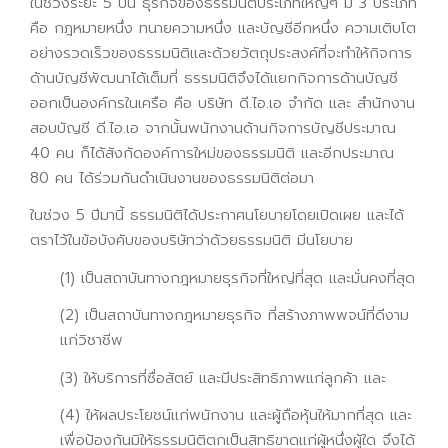
ในช่วงระยะ 5 ปีนี้ ธุรกิจของธรรมนิติประเภทใหญ่ๆ มี 3 ประเภท
คือ กฎหมายหนึ่ง ทนายความหนึ่ง และบัญชีอีกหนึ่ง ความเติบโต
อย่างรวดเร็วของธรรมนิติและด้วยวัตถุประสงค์ที่จะทำให้กิจการ
ด้านบัญชีพัฒนาได้เต็มที่ ธรรมนิติจึงได้แยกกิจการด้านบัญชี
ออกเป็นองค์กรในเครือ คือ บริษัท ดี.ไอ.เอ จำกัด และ สำนักงาน
สอบบัญชี ดี.ไอ.เอ จากนั้นพนักงานด้านกิจการบัญชีประมาณ
40 คน ก็ได้สังกัดองค์การใหม่ของธรรมนิติ และอีกประมาณ
80 คน ได้ร่วมกันดำเนินงานของธรรมนิติต่อมา
ในช่วง 5 ปีมานี้ ธรรมนิติได้ประกาศนโยบายโดยเปิดเผย และได้
ตราไว้ในข้อบังคับของบริษัทว่าด้วยธรรมนิติ มีนโยบาย
(1) เป็นสถาบันทางกฎหมายธุรกิจที่ใหญ่ที่สุด และมั่นคงที่สุด
(2) เป็นสถาบันทางกฎหมายธุรกิจ ที่สร้างภาพพจน์ที่ดีงาม
แก่วิชาชีพ
(3) ให้บริการที่ซื่อสัตย์ และมีประสิทธิภาพแก่ลูกค้า และ
(4) ให้ผลประโยชน์แก่พนักงาน และผู้ถือหุ้นให้มากที่สุด และ
เพื่อป้องกันมิให้ธรรมนิติตกเป็นสิทธิขาดแก่ผู้หนึ่งผู้ใด จึงได้