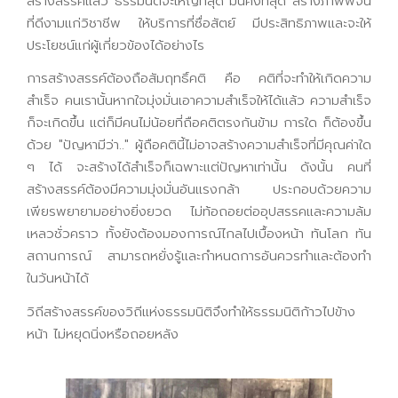
สร้างสรรค์แล้ว ธรรมนิติจะใหญ่ที่สุด มั่นคงที่สุด สร้างภาพพจน์
ที่ดีงามแก่วิชาชีพ ให้บริการที่ซื่อสัตย์ มีประสิทธิภาพและจะให้
ประโยชน์แก่ผู้เกี่ยวข้องได้อย่างไร
การสร้างสรรค์ต้องถือสัมฤทธิ์คติ คือ คติที่จะทำให้เกิดความ
สำเร็จ คนเรานั้นหากใจมุ่งมั่นเอาความสำเร็จให้ได้แล้ว ความสำเร็จ
ก็จะเกิดขึ้น แต่ก็มีคนไม่น้อยที่ถือคติตรงกันข้าม การใด ก็ต้องขึ้น
ด้วย "ปัญหามีว่า.." ผู้ถือคตินี้ไม่อาจสร้างความสำเร็จที่มีคุณค่าใด
ๆ ได้ จะสร้างได้สำเร็จก็เฉพาะแต่ปัญหาเท่านั้น ดังนั้น คนที่
สร้างสรรค์ต้องมีความมุ่งมั่นอันแรงกล้า ประกอบด้วยความ
เพียรพยายามอย่างยิ่งยวด ไม่ท้อถอยต่ออุปสรรคและความล้ม
เหลวชั่วคราว ทั้งยังต้องมองการณ์ไกลไปเบื้องหน้า ทันโลก ทัน
สถานการณ์ สามารถหยั่งรู้และกำหนดการอันควรทำและต้องทำ
ในวันหน้าได้
วิถีสร้างสรรค์ของวิถีแห่งธรรมนิติจึงทำให้ธรรมนิติก้าวไปข้าง
หน้า ไม่หยุดนิ่งหรือถอยหลัง