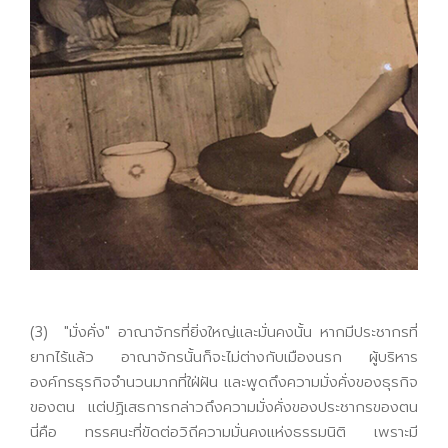
(3) "มั่งคั่ง" อาณาจักรที่ยิ่งใหญ่และมั่นคงนั้น หากมีประชากรที่
ยากไร้แล้ว อาณาจักรนั้นก็จะไม่ต่างกับเมืองนรก ผู้บริหาร
องค์กรธุรกิจจำนวนมากที่ใฝ่ฝัน และพูดถึงความมั่งคั่งของธุรกิจ
ของตน แต่ปฏิเสธการกล่าวถึงความมั่งคั่งของประชากรของตน
นี่คือ ทรรศนะที่ขัดต่อวิถีความมั่นคงแห่งธรรมนิติ เพราะมี