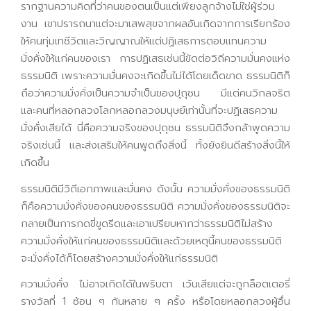
รากฐานความคิดที่ว่าคนของตนเป็นแต่เพียงลูกจ้างไม่ใช่ผู้ร่วม
งาน เขาปรารถนาแต่จะมาเสพสุขจากผลอันเกิดจากการเรียกร้อง
ให้คนทุ่มเทชีวิตและวิญญาณให้แต่ปฏิเสธการตอบแทนความ
มั่งคั่งให้แก่คนของเรา การปฏิเสธเช่นนี้ขัดต่อวิถีความมั่นคงแห่ง
ธรรมนิติ เพราะความมั่นคงจะเกิดขึ้นไม่ได้โดยเด็ดขาด ธรรมนิติก็
ถือว่าความมั่งคั่งเป็นความจำเป็นของปุถุชน มีแต่คนวิกลจริต
และคนที่หลอกลวงโลกหลอกลวงมนุษย์เท่านั้นที่จะปฏิเสธความ
มั่งคั่งเสียได้ นี่คือความจริงของปุถุชน ธรรมนิติจึงกล้าพูดความ
จริงเช่นนี้ และส่งเสริมให้คนพูดถึงสิ่งนี้ ทั้งยังยินดีสร้างสิ่งนี้ให้
เกิดขึ้น
ธรรมนิติมีวิถีเอกภาพและมั่นคง ดังนั้น ความมั่งคั่งของธรรมนิติ
ก็คือความมั่งคั่งของคนของธรรมนิติ ความมั่งคั่งของธรรมนิติจะ
กลายเป็นการกดขี่ขูดรีดและเอาเปรียบหากว่าธรรมนิติไม่สร้าง
ความมั่งคั่งให้แก่คนของธรรมนิติและด้วยเหตุนี้คนของธรรมนิติ
จะมั่งคั่งได้ก็โดยสร้างความมั่งคั่งให้แก่ธรรมนิติ
ความมั่งคั่ง ไม่อาจเกิดได้ในพริบตา เว้นเสียแต่จะถูกล็อตเตอรี่
รางวัลที่ 1 ซ้อน ๆ กันหลาย ๆ ครั้ง หรือโดยหลอกลวงผู้อื่น