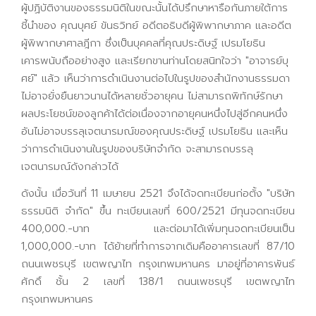
ผู้ปฏิบัติงานของธรรมนิติในขณะนั้นได้ปรึกษาหารือกันภายใต้การ
ชี้นำของ คุณบุศย์ ขันธวิทย์ อดีตอธิบดีผู้พิพากษาภาค และอดีต
ผู้พิพากษาศาลฎีกา ซึ่งเป็นบุคคลที่คุณประดิษฐ์ เปรมโยธิน
เคารพนับถืออย่างสูง และเรียกขานท่านโดยสนิทใจว่า "อาจารย์บุ
ศย์" แล้ว เห็นว่าการดำเนินงานต่อไปในรูปของสำนักงานธรรมดา
ไม่อาจยั่งยืนยาวนานได้หลายชั่วอายุคน ไม่สามารถพิทักษ์รักษา
ผลประโยชน์ของลูกค้าได้ต่อเนื่องจากอายุคนหนึ่งไปสู่อีกคนหนึ่ง
อันไม่อาจบรรลุเจตนารมณ์ของคุณประดิษฐ์ เปรมโยธิน และเห็น
ว่าการดำเนินงานในรูปของบริษัทจำกัด จะสามารถบรรลุ
เจตนารมณ์ดังกล่าวได้
ดังนั้น เมื่อวันที่ 11 เมษายน 2521 จึงได้จดทะเบียนก่อตั้ง "บริษัท
ธรรมนิติ จำกัด" ขึ้น ทะเบียนเลขที่ 600/2521 มีทุนจดทะเบียน
400,000.-บาท และต่อมาได้เพิ่มทุนจดทะเบียนเป็น
1,000,000.-บาท ได้ย้ายที่ทำการจากเดิมคืออาคารเลขที่ 87/10
ถนนเพชรบุรี เขตพญาไท กรุงเทพมหานคร มาอยู่ที่อาคารพันธ์
ศักดิ์ ชั้น 2 เลขที่ 138/1 ถนนเพชรบุรี เขตพญาไท
กรุงเทพมหานคร