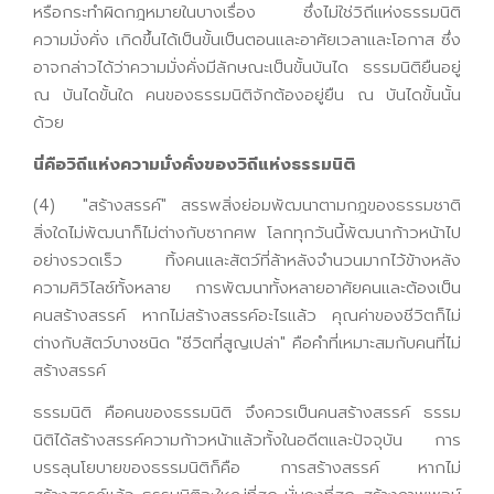
หรือกระทำผิดกฎหมายในบางเรื่อง ซึ่งไม่ใช่วิถีแห่งธรรมนิติ
ความมั่งคั่ง เกิดขึ้นได้เป็นขั้นเป็นตอนและอาศัยเวลาและโอกาส ซึ่ง
อาจกล่าวได้ว่าความมั่งคั่งมีลักษณะเป็นขั้นบันได ธรรมนิติยืนอยู่
ณ บันไดขั้นใด คนของธรรมนิติจักต้องอยู่ยืน ณ บันไดขั้นนั้น
ด้วย
นี่คือวิถีแห่งความมั่งคั่งของวิถีแห่งธรรมนิติ
(4) "สร้างสรรค์" สรรพสิ่งย่อมพัฒนาตามกฎของธรรมชาติ
สิ่งใดไม่พัฒนาก็ไม่ต่างกับซากศพ โลกทุกวันนี้พัฒนาก้าวหน้าไป
อย่างรวดเร็ว ทิ้งคนและสัตว์ที่ล้าหลังจำนวนมากไว้ข้างหลัง
ความศิวิไลซ์ทั้งหลาย การพัฒนาทั้งหลายอาศัยคนและต้องเป็น
คนสร้างสรรค์ หากไม่สร้างสรรค์อะไรแล้ว คุณค่าของชีวิตก็ไม่
ต่างกับสัตว์บางชนิด "ชีวิตที่สูญเปล่า" คือคำที่เหมาะสมกับคนที่ไม่
สร้างสรรค์
ธรรมนิติ คือคนของธรรมนิติ จึงควรเป็นคนสร้างสรรค์ ธรรม
นิติได้สร้างสรรค์ความก้าวหน้าแล้วทั้งในอดีตและปัจจุบัน การ
บรรลุนโยบายของธรรมนิติก็คือ การสร้างสรรค์ หากไม่