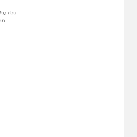
ำคัญ ก่อน
กษา